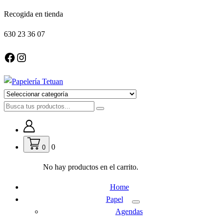
Saltar
Recogida en tienda
al
630 23 36 07
contenido
Facebook
Instagram
Papeleria online en Madrid
0
0
No hay productos en el carrito.
Home
Papel
Agendas